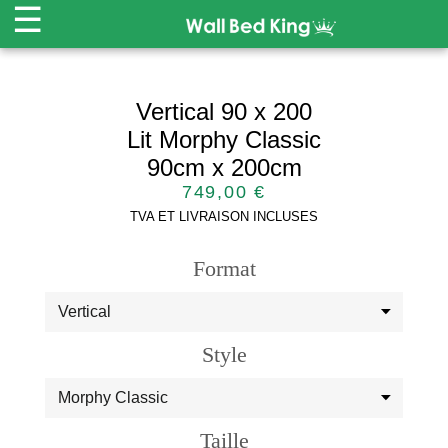
☰
Accueil
Vertical 90 x 200
Lit Morphy Classic
Lit Morphy
90cm x 200cm
749,00 €
Canapé Morphy
TVA ET LIVRAISON INCLUSES
Matelas
Format
Sale
-30% OFF
Rangements
Style
Professionnels
Taille