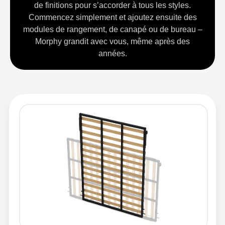
de finitions pour s’accorder à tous les styles.
Commencez simplement et ajoutez ensuite des
modules de rangement, de canapé ou de bureau –
Morphy grandit avec vous, même après des
années.