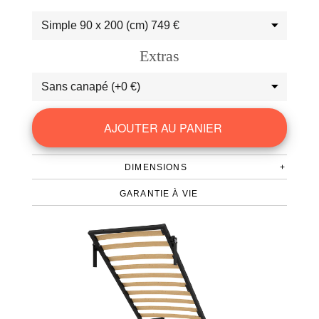
FAQ
Avis clients
Extras
Panier
Global ▾
DIMENSIONS
+
GARANTIE À VIE
Largeur du cadre : 100cm
Hauteur en position repliée : 203,5cm
Profondeur en position repliée contre le mur :
40cm
Dégagement en position ouverte : 105cm
Épaisseur de matelas maximum : 30cm