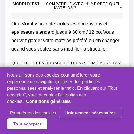
MORPHY EST-IL COMPATIBLE AVEC N’IMPORTE QUEL
MATELAS ?
+
Oui. Morphy accepte toutes les dimensions et
épaisseurs standard jusqu’à 30 cm / 12 po. Vous
pouvez garder votre matelas préféré ou en changer
quand vous voulez sans modifier la structure.
QUELLE EST LA DURABILITÉ DU SYSTÈME MORPHY ?
+
Nous utilisons des cookies pour améliorer votre
Excellente. Morphy est fabriqué avec des matériaux
expérience de navigation, diffuser des publicités
personnalisées et analyser le trafic. En cliquant sur "Tout
haut de gamme et durables, et utilise un système de
accepter", vous acceptez l'utilisation des
vérins à gaz allemand pour un mouvement souple et
cookies.
Conditions générales
sécurisé. Tous les éléments structurels sont couverts
Paramètres des cookies
Uniquement nécessaires
par une garantie à vie : fait pour durer, fait pour votre
vie.
Tout accepter